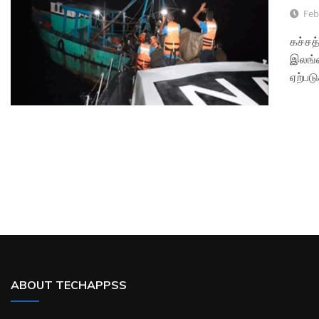
Feb
கச்சத
இலங்க
ஏற்படு
ABOUT TECHAPPSS