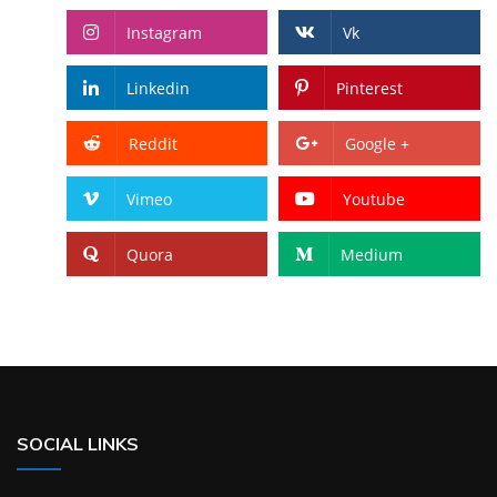
Instagram
Vk
Linkedin
Pinterest
Reddit
Google +
Vimeo
Youtube
Quora
Medium
SOCIAL LINKS