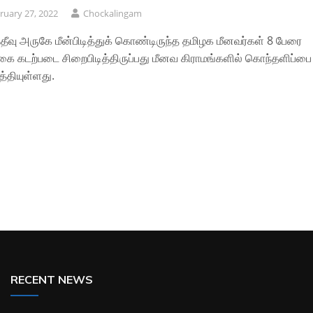
ruary 27, 2022
Chockalingam
்தீவு அருகே மீன்பிடித்துக் கொண்டிருந்த தமிழக மீனவர்கள் 8 பேரை
ை கடற்படை சிறைபிடித்திருப்பது மீனவ கிராமங்களில் கொந்தளிப்பை
த்தியுள்ளது.
RECENT NEWS