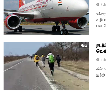
Feb
உக்ரை
வழியா
படையெ
நடந
2
வெள
Feb
கீவ்: 
இந்த