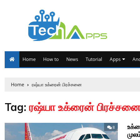
Home
How to
News
Tutorial
Apps
And
Home
ரஷ்யா உக்ரைன் பிரச்சனை
Tag:
ரஷ்யா உக்ரைன் பிரச்சன
உக்ர
8
முலம