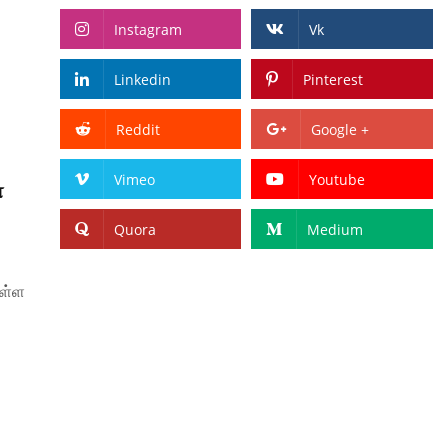
Instagram
Vk
Linkedin
Pinterest
Reddit
Google +
Vimeo
Youtube
்
Quora
Medium
ுள்ள